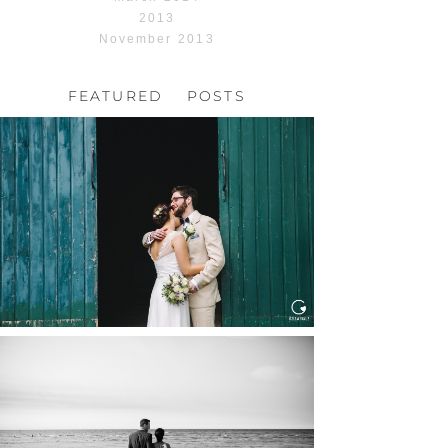
2013
November 2013
FEATURED POSTS
HOCHZEIT, HOFGUT
HABITZHEIM
Read More...
HOCHZEIT IN SCHLOSS
BOTHMER, KLÜTZ, OSTSEE
Read More...