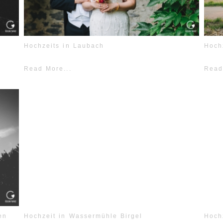
Hochzeits in Laubach
Hoch
Read More...
Read
en
Hochzeit in Wassermühle Birgel
Hoch