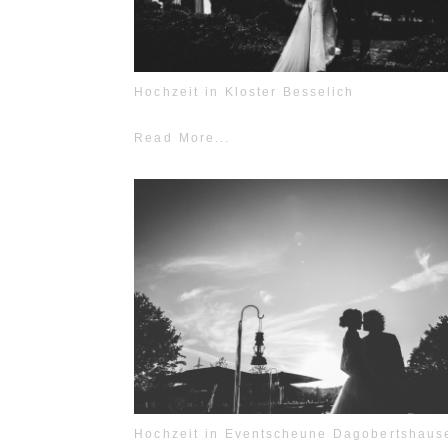
Hochzeit in Kloster Besselich
Read More...
Hochzeit in Eventscheune Dagobertshaus