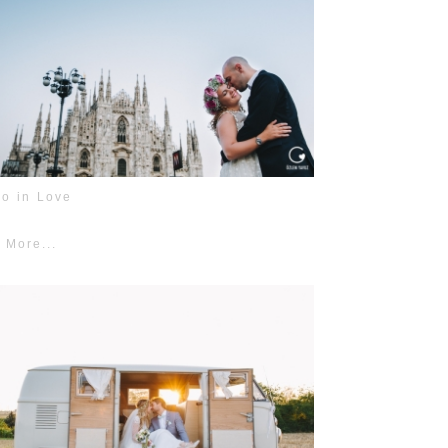
no in Love
 More...