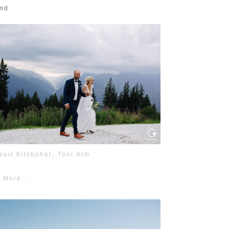
and
zeit Kitzbühel, Toni Alm
 More...