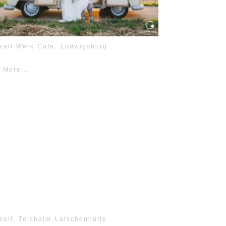
zeit Werk Cafe, Ludwigsburg
 More...
zeit, Teichalm Latschenhütte